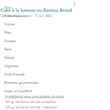
Tout
Cake à la banane ou Banana Bread
Dernière mise à jour :
Petit-déjeuner
17 avr. 2022
Goûter
Plats
Soupes
Tarte
Salade
Légumes
Endo friendly
Recettes gourmandes
Léger et équilibré
Ingrédients pour une dizaine de parts
125 gr de farine de blé complète
125 gr de farine de blé "classique"