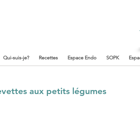
Qui-suis-je?
Recettes
Espace Endo
SOPK
Espa
evettes aux petits légumes