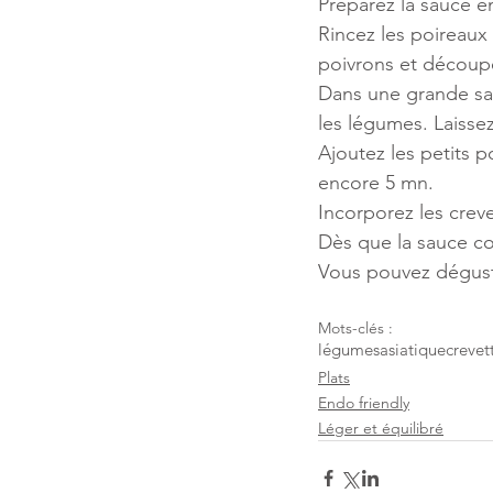
Préparez la sauce e
Rincez les poireaux 
poivrons et découpe
Dans une grande sau
les légumes. Laisse
Ajoutez les petits p
encore 5 mn. 
Incorporez les creve
Dès que la sauce com
Vous pouvez déguste
Mots-clés :
légumes
asiatique
crevet
Plats
Endo friendly
Léger et équilibré