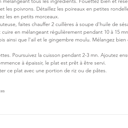
n mélangeant tous les ingrédients. Fouettez bien et rése
et les poivrons. Détaillez les poireaux en petites rondell
z les en petits morceaux. 
teuse, faites chauffer 2 cuillères à soupe d'huile de sés
z cuire en mélangeant régulièrement pendant 10 à 15 mn
ois ainsi que l'ail et le gingembre moulu. Mélangez bien e
ttes. Poursuivez la cuisson pendant 2-3 mn. Ajoutez ensu
mence à épaissir, le plat est prêt à être servi. 
r ce plat avec une portion de riz ou de pâtes. 
tes