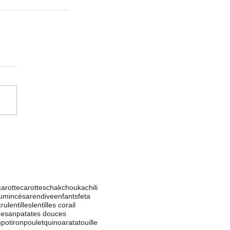
carotte
carottes
chakchouka
chili
umin
césar
endive
enfants
feta
cru
lentilles
lentilles corail
esan
patates douces
n
potiron
poulet
quinoa
ratatouille