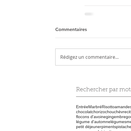
Commentaires
Rédigez un commentaire...
Rechercher par mots
Entrée
Marbré
Risotto
amande
chocolat
chorizo
chou
chèvre
ci
flocons d'avoine
gingembre
go
légume d'automne
légumes
me
petit déjeuner
piments
pistach