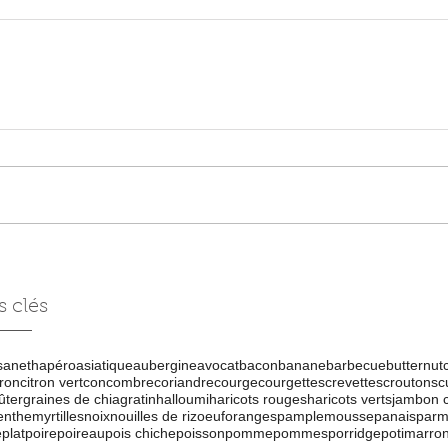
 clés
s
aneth
apéro
asiatique
aubergine
avocat
bacon
banane
barbecue
butternut
tron
citron vert
concombre
coriandre
courge
courgettes
crevettes
croutons
c
ûter
graines de chia
gratin
halloumi
haricots rouges
haricots verts
jambon 
nthe
myrtilles
noix
nouilles de riz
oeuf
oranges
pamplemousse
panais
parm
e
plat
poire
poireau
pois chiche
poisson
pomme
pommes
porridge
potimarro