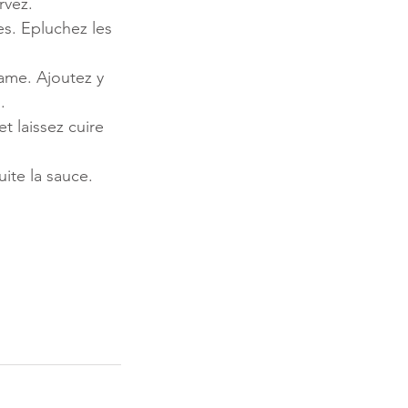
rvez.
es. Epluchez les 
ame. Ajoutez y 
.
t laissez cuire 
ite la sauce. 