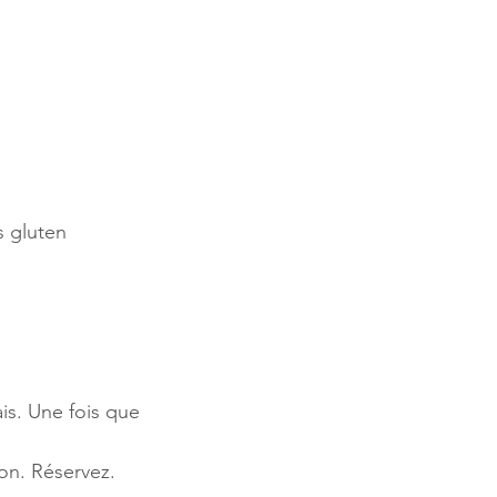
s gluten
ais. Une fois que 
son. Réservez. 