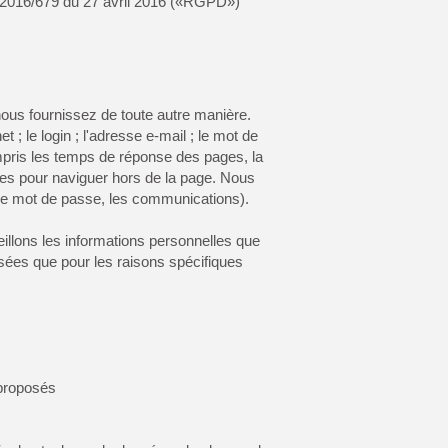
 2016/679 du 27 avril 2016 («RGPD»)
ous fournissez de toute autre manière.
t ; le login ; l'adresse e-mail ; le mot de
ompris les temps de réponse des pages, la
sées pour naviguer hors de la page. Nous
, le mot de passe, les communications).
llons les informations personnelles que
isées que pour les raisons spécifiques
 proposés