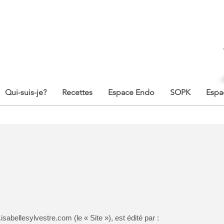
Qui-suis-je?
Recettes
Espace Endo
SOPK
Espa
isabellesylvestre.com
(le « Site »), est édité par :