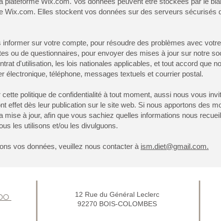
r la plateforme Wix.com. Vos données peuvent être stockées par le b
e Wix.com. Elles stockent vos données sur des serveurs sécurisés de
informer sur votre compte, pour résoudre des problèmes avec votre c
êtes ou de questionnaires, pour envoyer des mises à jour sur notre so
ntrat d'utilisation, les lois nationales applicables, et tout accord que
 électronique, téléphone, messages textuels et courrier postal.
 cette politique de confidentialité à tout moment, aussi nous vous inv
ront effet dès leur publication sur le site web. Si nous apportons des m
sa mise à jour, afin que vous sachiez quelles informations nous recuei
us les utilisons et/ou les divulguons.
tions vos données, veuillez nous contacter à
ism.diet@gmail.com
.
12 Rue du Général Leclerc
NDO
92270 BOIS-COLOMBES