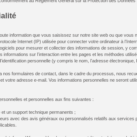
 conformément au Règlement Général sur la Protection des Données
alité
oute information que vous saisissez sur notre site web ou que vous n
tocole Internet (IP) utilisée pour connecter votre ordinateur à l'Interne
logiciels pour mesurer et collecter des informations de session, y c
s informations sur l'interaction entre les pages et les méthodes utili
'identification personnelle (y compris le nom, l'adresse électronique
nos formulaires de contact, dans le cadre du processus, nous recuei
t votre adresse e-mail. Vos informations personnelles ne seront util
rsonnelles et personnelles aux fins suivantes :
e et un support technique permanents ;
sateurs avec des avis généraux ou personnalisés relatifs aux services
licables.