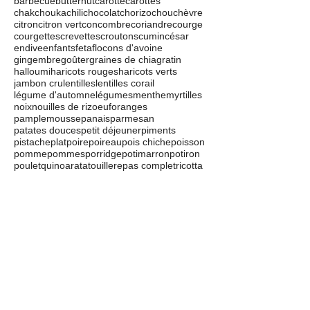
barbecue
butternut
carotte
carottes
chakchouka
chili
chocolat
chorizo
chou
chèvre
citron
citron vert
concombre
coriandre
courge
courgettes
crevettes
croutons
cumin
césar
endive
enfants
feta
flocons d'avoine
gingembre
goûter
graines de chia
gratin
halloumi
haricots rouges
haricots verts
jambon cru
lentilles
lentilles corail
légume d'automne
légumes
menthe
myrtilles
noix
nouilles de riz
oeuf
oranges
pamplemousse
panais
parmesan
patates douces
petit déjeuner
piments
pistache
plat
poire
poireau
pois chiche
poisson
pomme
pommes
porridge
potimarron
potiron
poulet
quinoa
ratatouille
repas complet
ricotta