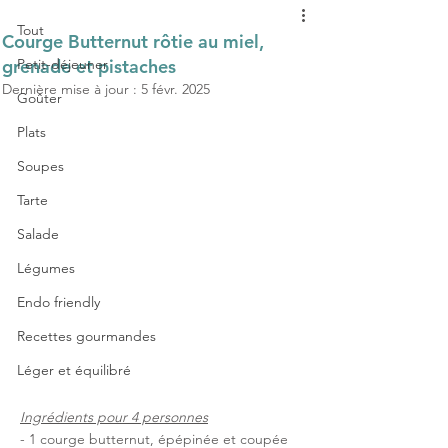
Tout
Courge Butternut rôtie au miel,
grenade et pistaches
Petit-déjeuner
Dernière mise à jour :
5 févr. 2025
Goûter
Plats
Soupes
Tarte
Salade
Légumes
Endo friendly
Recettes gourmandes
Léger et équilibré
Ingrédients pour 4 personnes
- 1 courge butternut, épépinée et coupée 