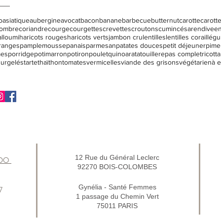
o
asiatique
aubergine
avocat
bacon
banane
barbecue
butternut
carotte
carott
ombre
coriandre
courge
courgettes
crevettes
croutons
cumin
césar
endive
en
alloumi
haricots rouges
haricots verts
jambon cru
lentilles
lentilles corail
lég
ranges
pamplemousse
panais
parmesan
patates douces
petit déjeuner
pime
es
porridge
potimarron
potiron
poulet
quinoa
ratatouille
repas complet
ricotta
surgelés
tarte
thaï
thon
tomates
vermicelles
viande des grisons
végétarien
à 
12 Rue du Général Leclerc
NDO
92270 BOIS-COLOMBES
Gynélia - Santé Femmes
7
1 passage du Chemin Vert
75011 PARIS