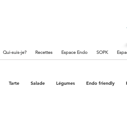
Qui-suis-je?
Recettes
Espace Endo
SOPK
Espa
Tarte
Salade
Légumes
Endo friendly