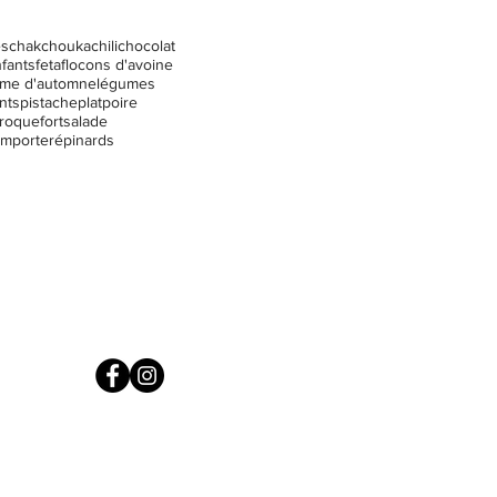
es
chakchouka
chili
chocolat
fants
feta
flocons d'avoine
ume d'automne
légumes
nts
pistache
plat
poire
roquefort
salade
emporter
épinards