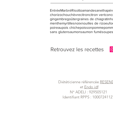
Entrée
Marbré
Risotto
amandes
aneth
apér
chorizo
chou
chèvre
citron
citron vert
conc
gingembre
goûter
graines de chia
gratin
h
menthe
myrtilles
noix
nouilles de riz
oeuf
o
poireau
pois chiche
poisson
pomme
pomm
sans gluten
saumon
saumon fumé
soupe
Retrouvez les recettes
Diététicienne référencée
RESE
et
Endo idf
N° ADELI : 929505121
Identifiant RPPS : 1000724112