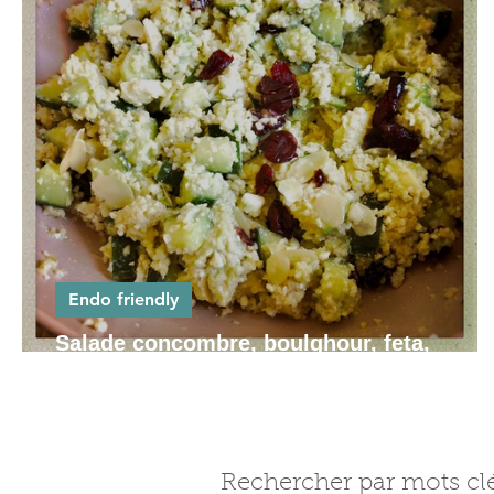
Endo friendly
Salade concombre, boulghour, feta,
cranberries
Rechercher par mots cl