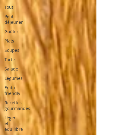
Tout
Petit-
déjeuner
Goûter
Plats
Soupes
Tarte
Salade
Légumes
Endo
friendly
Recettes
gourmandes
Léger
et
équilibré