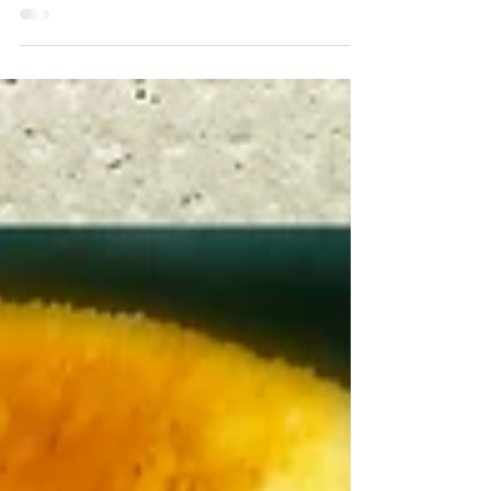
surgelés • 1 boîte de pois chiches rincés et égouttés •
2 carottes en dés • 2 courgettes en demi-rondelles • 1
oignon émincé, 2 gousses d’ail hachées • 1 boîte de
tomates concassées • 20 cl de lait de coco • 1 à 2 c. à
soupe d’huile d’olive • 1 à 2 c. à soupe de curry, 1 c. à
café de curcuma • Zestes ou feuilles de combawa (ou
citron vert si besoin) • Sel, poivre Étapes de
préparation • Faire revenir oignon et a