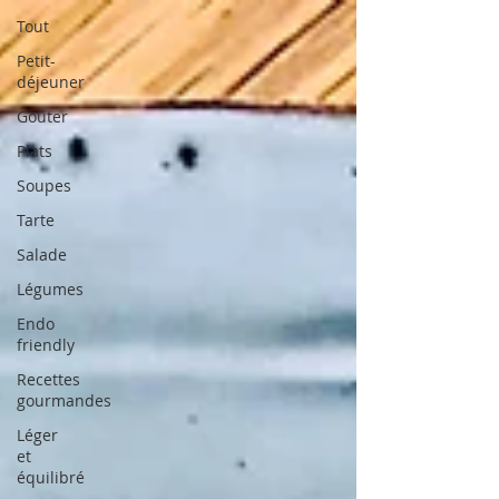
Tout
Petit-
déjeuner
Goûter
Plats
Soupes
Tarte
Salade
Légumes
Endo
friendly
Recettes
gourmandes
Léger
et
équilibré