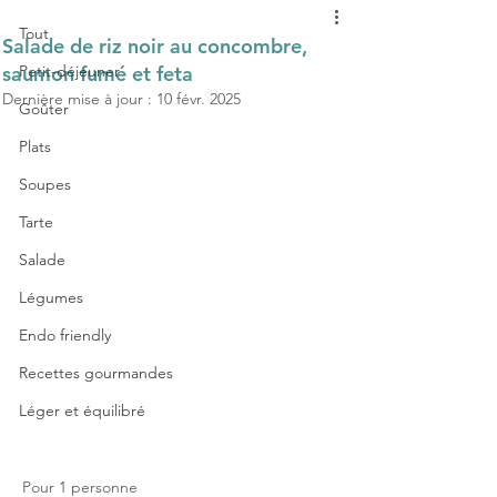
Tout
Salade de riz noir au concombre,
saumon fumé et feta
Petit-déjeuner
Dernière mise à jour :
10 févr. 2025
Goûter
Plats
Soupes
Tarte
Salade
Légumes
Endo friendly
Recettes gourmandes
Léger et équilibré
Pour 1 personne