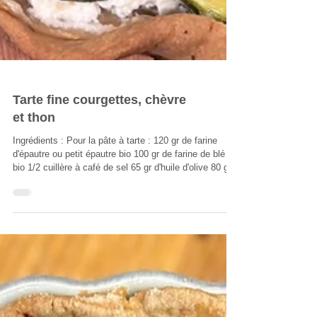
Tarte fine courgettes, chèvre
et thon
Ingrédients : Pour la pâte à tarte : 120 gr de farine
d'épautre ou petit épautre bio 100 gr de farine de blé
bio 1/2 cuillère à café de sel 65 gr d'huile d'olive 80 gr
d'eau Pour la garniture 3 courgettes rincées au
bicarbonate de sodium alimentaire et émincées
finement 1 fromage petit billy Herbes de provence ou
mélange d'herbes grecques 1 boite de thon au naturel
Huile d'olive Sel poivre Réalisation Pour la réalisation
de la pâte, mettez tous les ingrédients secs dans un r