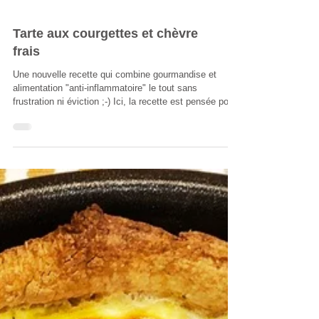
Tarte aux courgettes et chèvre
frais
Une nouvelle recette qui combine gourmandise et
alimentation "anti-inflammatoire" le tout sans
frustration ni éviction ;-) Ici, la recette est pensée pour
vous apporter fibres, vitamines, minéraux, protéines de
qualité et limiter les ingrédients pro-inflammatoires. La
pâte à tarte est faite sans beurre et donc tout à fait
compatible avec des pathologies comme
l'hypercholestérolémie . Ingrédients et réalisation de la
pâte à tarte sans beurre 120 gr de farine d'épeautre bio
100