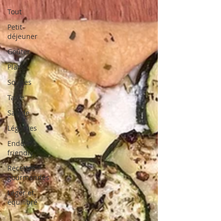
Tout
Petit-
déjeuner
Goûter
Plats
Soupes
Tarte
Salade
Légumes
Endo
friendly
Recettes
gourmandes
Léger et
équilibré