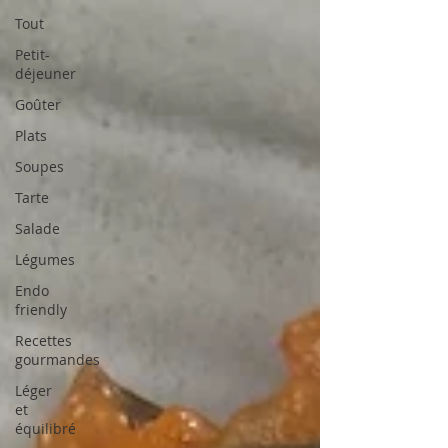
Tout
Petit-
déjeuner
Goûter
Plats
Soupes
Tarte
Salade
Légumes
Endo
friendly
Recettes
gourmandes
Léger
et
équilibré