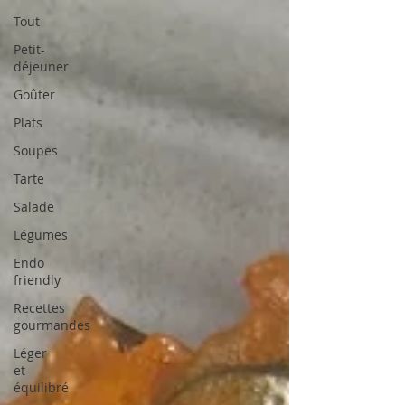
Tout
Petit-
déjeuner
Goûter
Plats
Soupes
Tarte
Salade
Légumes
Endo
friendly
Recettes
gourmandes
Léger
et
équilibré