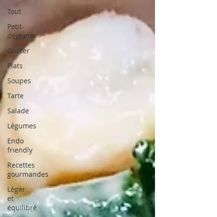
Tout
Petit-
déjeuner
Goûter
Plats
Soupes
Tarte
Salade
Légumes
Endo
friendly
Recettes
gourmandes
Léger
et
équilibré