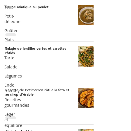
Tout
Soupe asiatique au poulet
Petit-
déjeuner
Goûter
Plats
Soupes
Salade de lentilles vertes et carottes
rôties
Tarte
Salade
Légumes
Endo
Recette de Potimarron rôti à la feta et
friendly
au sirop d'érable
Recettes
gourmandes
Léger
et
équilibré