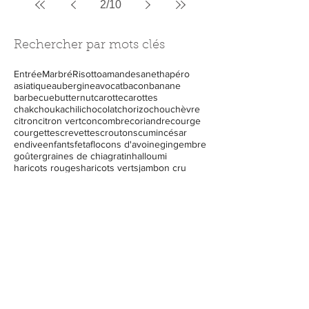
2
/
10
Rechercher par mots clés
Entrée
Marbré
Risotto
amandes
aneth
apéro
asiatique
aubergine
avocat
bacon
banane
barbecue
butternut
carotte
carottes
chakchouka
chili
chocolat
chorizo
chou
chèvre
citron
citron vert
concombre
coriandre
courge
courgettes
crevettes
croutons
cumin
césar
endive
enfants
feta
flocons d'avoine
gingembre
goûter
graines de chia
gratin
halloumi
haricots rouges
haricots verts
jambon cru
lentilles
lentilles corail
légume d'automne
légumes
menthe
myrtilles
noix
nouilles de riz
oeuf
oranges
pamplemousse
panais
parmesan
patates douces
petit déjeuner
piments
pistache
plat
poire
poireau
pois chiche
poisson
pomme
pommes
porridge
potimarron
potiron
poulet
quinoa
ratatouille
repas complet
ricotta
roquefort
salade
sans gluten
saumon
saumon fumé
soupe
surgelés
tarte
thaï
thon
tomates
vermicelles
viande des grisons
végétarien
à emporter
épinards